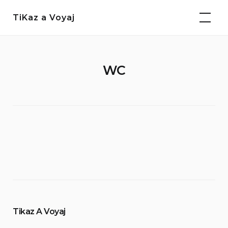
Skip
TiKaz a Voyaj
to
content
WC
Tikaz A Voyaj