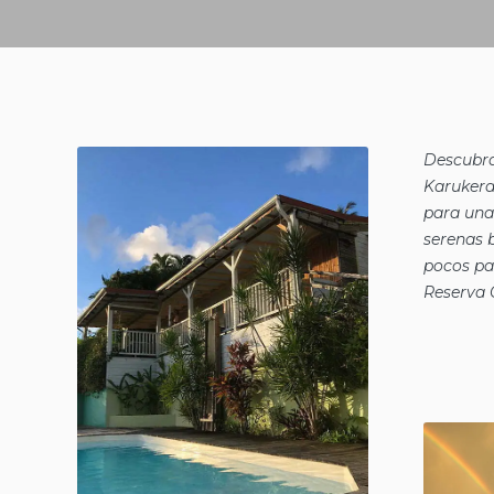
Descubra
Karukera
para una
serenas b
pocos pa
Reserva 