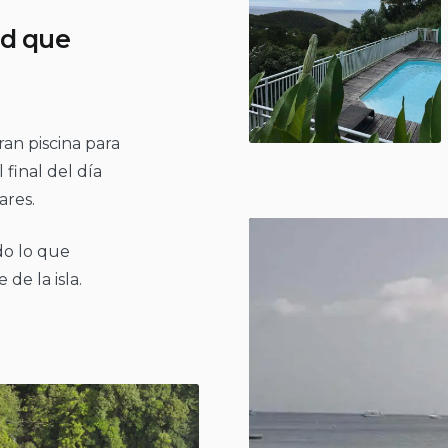
ad que
ran piscina para
final del día
ares.
do lo que
de la isla.