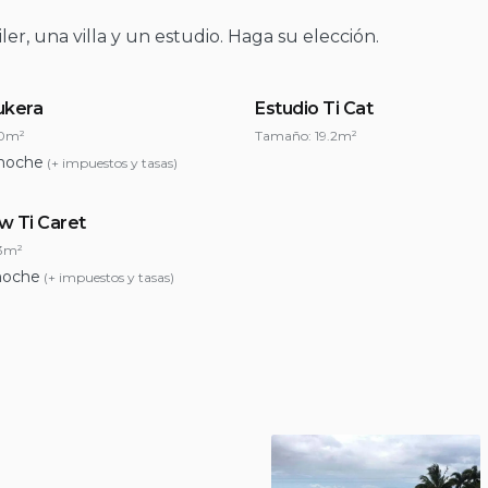
ler, una villa y un estudio. Haga su elección.
rukera
Estudio Ti Cat
0m²
Tamaño:
19.2m²
 noche
(+ impuestos y tasas)
w Ti Caret
3m²
noche
(+ impuestos y tasas)