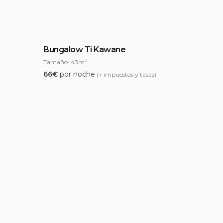
Bungalow Ti Kawane
Tamaño:
43m²
66
€
por noche
(+ impuestos y tasas)