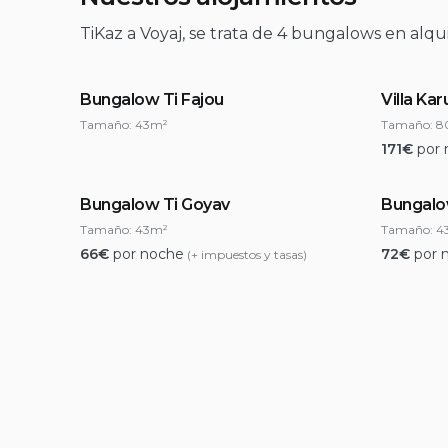
TiKaz a Voyaj, se trata de 4 bungalows en alqui
Bungalow Ti Fajou
Villa Ka
Tamaño:
43m²
Tamaño:
8
171
€
por
Bungalow Ti Goyav
Bungalo
Tamaño:
43m²
Tamaño:
4
66
€
por noche
72
€
por 
(+ impuestos y tasas)