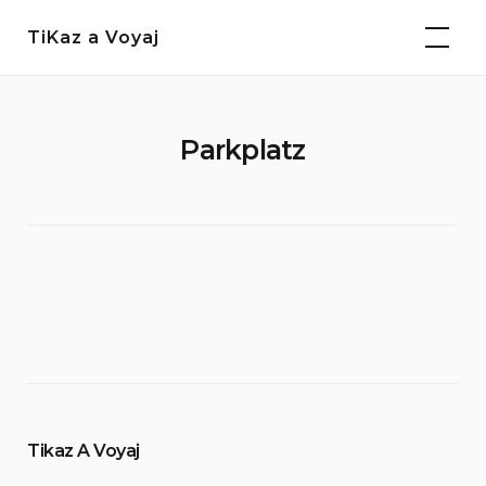
Weiter
TiKaz a Voyaj
zum
Inhalt
Parkplatz
Tikaz A Voyaj