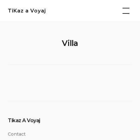
Passer
TiKaz a Voyaj
au
contenu
Villa
Tikaz A Voyaj
Contact